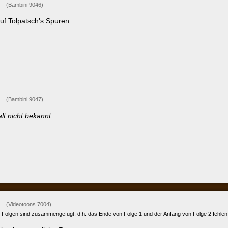
ni 9047)
t bekannt
toons 7004)
sind zusammengefügt, d.h. das Ende von Folge 1 und der Anfang von Folge 2 fehlen.
nteuerliche Rettung
ahr an der Mühle
Extra für das rote Kreuz 7103)
sind zusammengefügt, d.h. der Abspann von Folge 3 und der Vorspann von Folge 4 fehlen.
rückte Schneckenfahrt