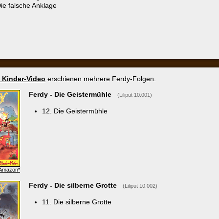
Ferdy - Die silberne Grotte
(Liliput 10.002)
11. Die silberne Grotte
Ferdy - Die Räuber
(Liliput 10.003)
13. Die Räuber
 Lager der roten Ameisen
(Liliput 10.032)
ger der roten Ameisen