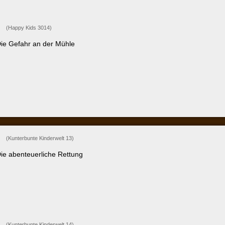
rbunte Kinderwelt 13)
nteuerliche Rettung
rbunte Kinderwelt 14)
ht bekannt, vermutlich identisch mit Bambini-Reihe
enteuer einer Ameise - Teil 2 (Allvideo)
ht bekannt (vermutlich Folge 4-6)