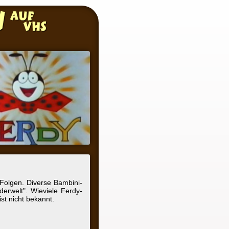
se Bambini-
iele Ferdy-
nt.