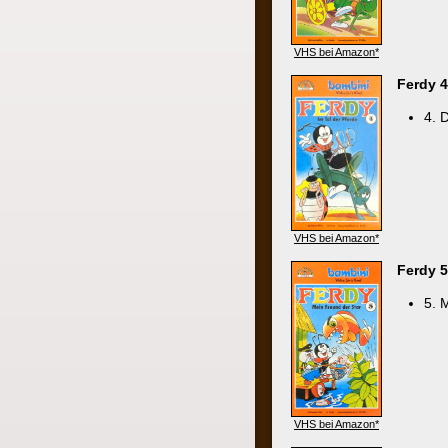
4. Das Tal
VHS bei Amazon*
Ferdy 5 - Mei
5. Mein Fr
VHS bei Amazon*
Ferdy 6
(Bambi
6. Auf Tol