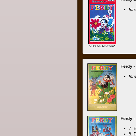
Ferdy - Die Ab
7. Eine Ku
8. Die Fa
9. Die fal
VHS bei Amazon*
Auch in der Reihe
Liliput Kind