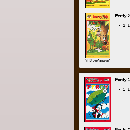
Ferdy 1
(Kunte
1. Die abe
Ferdy 2
(Kunte
Inhalt nic
VHS bei Amazon*
Ferdy - Die Ab
Inhalt nic