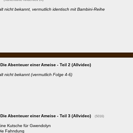
enteuer einer Ameise - Teil 3 (Allvideo)
(5016)
tsche für Gwendolyn
hndung
sche Anklage
er-Video
erschienen mehrere Ferdy-Folgen.
Ferdy - Die Geistermühle
(Liliput 10.001)
12. Die Geistermühle