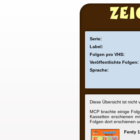
Ferd
Serie:
Label:
MCP /
Folgen pro VHS:
1 - 3
Veröffentlichte Folgen:
mind.
Sprache:
Deut
Diese Übersicht ist nicht vollstän
MCP brachte einige Folgen in m
Kassetten erschienen mit ande
Folgen dort erschienen und ob d
Ferdy 1 - Die
1. Die abe