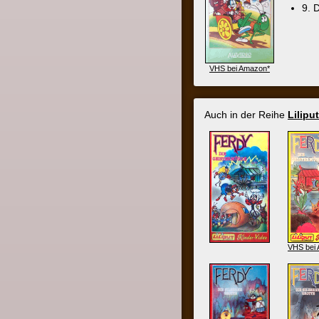
VHS bei Amazon*
VHS bei Amazon*
VHS bei Amazon*
Ferdy 1 - Das
10. Das La