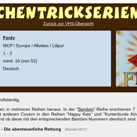
Zurück zur VHS-Übersicht
y
 Europa / Allvideo / Liliput
 16 (von 52)
sch
dig.
ehreren Reihen heraus. In der "
Bambini
"-Reihe erschienen 7 Folgen. Diver
ren Covern in den Reihen "Happy Kids" und "Kunterbunte Kinderwelt". Wiev
iese mit den entsprechenden Bambini-Nummern identisch sind ist nicht bekan
 abenteuerliche Rettung
(Bambini 9027)
nteuerliche Rettung