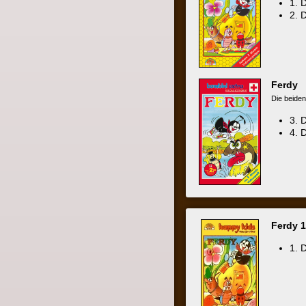
4. Das Tal
Ferdy 1
(Happy
1. Die abe
Ferdy 2
(Happy
2. Die Gef
VHS bei Amazon*