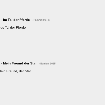
 der Pferde
n Freund der Star
(Bambini 9035)
eund, der Star
ni 9046)
patsch's Spuren