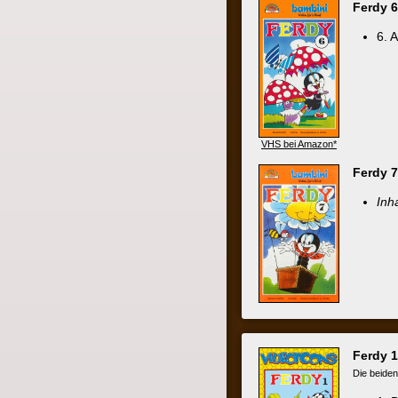
VHS bei Amazon*
Ferdy 7
(Bambi
Inhalt nich
Ferdy 1
(Video
Die beiden Folgen 
1. Die abe
2. Die Gef
Ferdy
(Bambini 
Die beiden Folgen 
3. Die ver