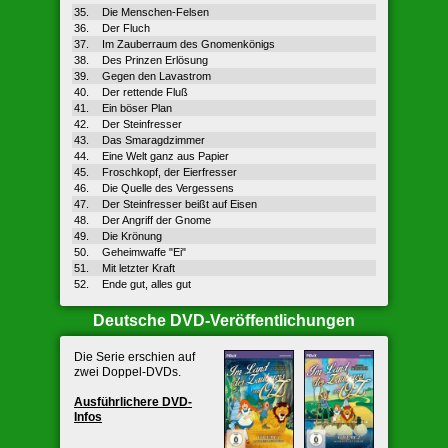
35.
Die Menschen-Felsen
36.
Der Fluch
37.
Im Zauberraum des Gnomenkönigs
38.
Des Prinzen Erlösung
39.
Gegen den Lavastrom
40.
Der rettende Fluß
41.
Ein böser Plan
42.
Der Steinfresser
43.
Das Smaragdzimmer
44.
Eine Welt ganz aus Papier
45.
Froschkopf, der Eierfresser
46.
Die Quelle des Vergessens
47.
Der Steinfresser beißt auf Eisen
48.
Der Angriff der Gnome
49.
Die Krönung
50.
Geheimwaffe "Ei"
51.
Mit letzter Kraft
52.
Ende gut, alles gut
Deutsche DVD-Veröffentlichungen
Die Serie erschien auf
zwei Doppel-DVDs.
Ausführ­lichere DVD-
Infos