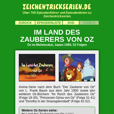
Über 700 Episodenführer und Episodenlisten zu
Zeichentrickserien
ZURÜCK
EPISODENLISTE
DVD
COMICS
IM LAND DES
ZAUBERERS VON OZ
Oz no Mahotsukai, Japan 1986, 52 Folgen
Anime-Serie nach dem Buch "Der Zauberer von Oz"
von L. Frank Baum aus dem Jahr 1900 sowie den
weiteren Oz-Büchern "Im Reich des Zauberers Oz"
(Folge 18-30), "Prinzessin Ozma von Oz" (Folge 31-41)
und "Dorothy in der Smaragdenstadt" (Folge 42-52).
Weitere Oz-Serien siehe: