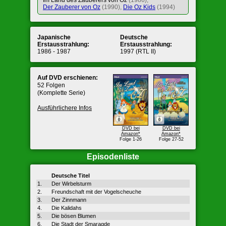
Im Land des Zauberers von Oz
(1986),
Der Zauberer von Oz
(1990),
Die Oz Kids
(1994)
Japanische
Deutsche
Erstausstrahlung:
Erstausstrahlung:
1986 - 1987
1997 (RTL II)
Auf DVD erschienen:
52 Folgen
(Komplette Serie)
Ausführlichere Infos
DVD bei
DVD bei
Amazon*
Amazon*
Folge 1-26
Folge 27-52
Episodenliste
Deutsche Titel
1.
Der Wirbelsturm
2.
Freundschaft mit der Vogelscheuche
3.
Der Zinnmann
4.
Die Kalidahs
5.
Die bösen Blumen
6.
Die Stadt der Smaragde