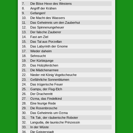
7.
Die Böse Hexe des Westens
8.
Angriff der Krähen
9.
Gefangen!
10.
Die Macht des Wassers
11.
Das Geheimnis um den Zauberhut
12.
Das Spinnenungeheuer
13.
Der falsche Zauberer
14.
Fast am Ziel
15.
Das Tal aus Porzellan
16.
Das Labyrinth der Gnome
17.
Wieder daheim
18.
Sehnsucht
19.
Der Kürbisjunge
20.
Das Holzpferdchen
21.
Die Mädchenarmee
22.
Nieder mit König Vogelscheuche
23.
Gefährliche Sonnenblumen
24.
Das trügerische Feuer
25.
Gampu, der Flug-Elch
26.
Der Drachenritt
27.
Ozma, das Findelkind
28.
Eine feurige Rede
29.
Die Rosenbrosche
30.
Das Geheimnis um Ozma
31.
Tik Tak, der räuberische Roboter
32.
Langudia, die launische Prinzessin
33.
In der Wüste
34.
Die Geisterstadt