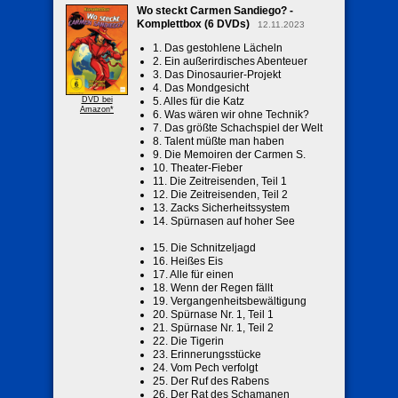
Wo steckt Carmen Sandiego? -
Komplettbox (6 DVDs)
12.11.2023
1. Das gestohlene Lächeln
2. Ein außerirdisches Abenteuer
3. Das Dinosaurier-Projekt
4. Das Mondgesicht
DVD bei
5. Alles für die Katz
Amazon*
6. Was wären wir ohne Technik?
7. Das größte Schachspiel der Welt
8. Talent müßte man haben
9. Die Memoiren der Carmen S.
10. Theater-Fieber
11. Die Zeitreisenden, Teil 1
12. Die Zeitreisenden, Teil 2
13. Zacks Sicherheitssystem
14. Spürnasen auf hoher See
15. Die Schnitzeljagd
16. Heißes Eis
17. Alle für einen
18. Wenn der Regen fällt
19. Vergangenheitsbewältigung
20. Spürnase Nr. 1, Teil 1
21. Spürnase Nr. 1, Teil 2
22. Die Tigerin
23. Erinnerungsstücke
24. Vom Pech verfolgt
25. Der Ruf des Rabens
26. Der Rat des Schamanen