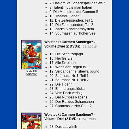
7. Das größte Schachspiel der Welt
8. Talent müßte man haben
9. Die Memoiren der Carmen S.
10. Theater-Fieber
11. Die Zeitreisenden, Teil 1
12. Die Zeitreisenden, Teil 2
13. Zacks Sicherheitssystem
14. Spürnasen auf hoher See
Wo steckt Carmen Sandiego? -
Volume Zwei (2 DVDs)
22.3.2019
15. Die Schnitzeljagd
16. Heißes Eis
17. Alle für einen
18. Wenn der Regen fällt
DVD bei
19. Vergangenheitsbewältigung
Amazon*
20. Spürnase Nr. 1, Teil 1
21. Spürnase Nr. 1, Teil 2
22. Die Tigerin
23. Erinnerungsstücke
24. Vom Pech verfolgt
25. Der Ruf des Rabens
26. Der Rat des Schamanen
27. Carmens letzter Coup?
Wo steckt Carmen Sandiego? -
Volume Drei (2 DVDs)
24.5.2019
28. Das Labyrinth