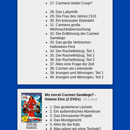
27. Carmens letzter Coup?
28. Das Labyrinth
29. Die Frau des Jahres 2101
30. Ein kolossaler Diebstahl
31. Carmens große
Weihnachtsüberraschung
32. Die Entführung der Carmen
Sandiego
33. Das große Verbrecher-
Halloween-Fest
34. Der Rachefeldzug, Teil 1
35. Der Rachefeldzug, Teil 2
36. Der Rachefeldzug, Teil 3
37. Alles eine Frage der Zeit
38. Carmen als Liebesbote
39. Irrungen und Wirrungen, Teil 1
40. Irrungen und Wirrungen, Teil 2
Wo steckt Carmen Sandiego? -
Volume Eins (2 DVDs)
25.1.2019
1. Das gestohlene Lächeln
2. Ein außerirdisches Abenteuer
3. Das Dinosaurier-Projekt
4. Das Mondgesicht
DVD bei
5. Alles für die Katz
Amazon*
6. Was wären wir ohne Technik?