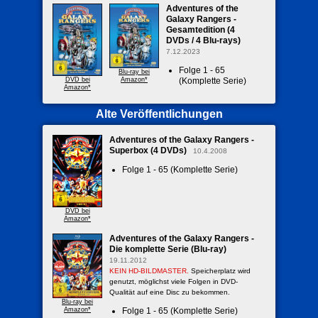
Adventures of the
Galaxy Rangers -
Gesamtedition (4
DVDs / 4 Blu-rays)
7.12.2023
Folge 1 - 65
Blu-ray bei
DVD bei
Amazon*
(Komplette Serie)
Amazon*
Alte Veröffentlichungen
Adventures of the Galaxy Rangers -
Superbox (4 DVDs)
10.4.2008
Folge 1 - 65 (Komplette Serie)
DVD bei
Amazon*
Adventures of the Galaxy Rangers -
Die komplette Serie (Blu-ray)
19.11.2012
KEIN HD-BILDMASTER.
Speicherplatz wird
genutzt, möglichst viele Folgen in DVD-
Qualität auf eine Disc zu bekommen.
Blu-ray bei
Amazon*
Folge 1 - 65 (Komplette Serie)