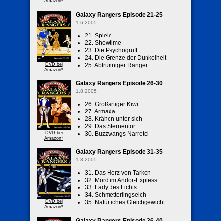
Amazon*
Galaxy Rangers Episode 21-25
1.6.2005
21. Spiele
22. Showtime
23. Die Psychogruft
24. Die Grenze der Dunkelheit
DVD bei
25. Abtrünniger Ranger
Amazon*
Galaxy Rangers Episode 26-30
1.8.2005
26. Großartiger Kiwi
27. Armada
28. Krähen unter sich
29. Das Sternentor
DVD bei
30. Buzzwangs Narretei
Amazon*
Galaxy Rangers Episode 31-35
1.8.2005
31. Das Herz von Tarkon
32. Mord im Andor-Express
33. Lady des Lichts
34. Schmetterlingselch
DVD bei
35. Natürliches Gleichgewicht
Amazon*
Galaxy Rangers Episode 36-40