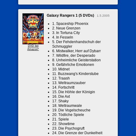
Galaxy Rangers 1 (5 DVDs)
1.5.2005
1. Spaceship Phoenix
2. Neue Grenzen
3. In Tortuna City
4. In Fesseln
5. Der Fehdenhandschuh der
DVD bei
Schmuggler
Amazon*
6. Mistwalker, Herr auf Dybarr
7. Wildfire, der Desperado
8. Unheimliche Geisterstation
9. Gefährliche Emotionen
10. Midnet
11. Buzzwang's Kinderstube
12. Traash
13. Weltraumzauber
14. Fortschritt
15. Die Höhle der Königin
16. Die Axt
17. Shaky
18. Weltraumwale
19. Die Vogelscheuche
20. Tödliche Spiele
21. Spiele
22. Showtime
23. Die Psychogruft
24. Die Grenze der Dunkelheit