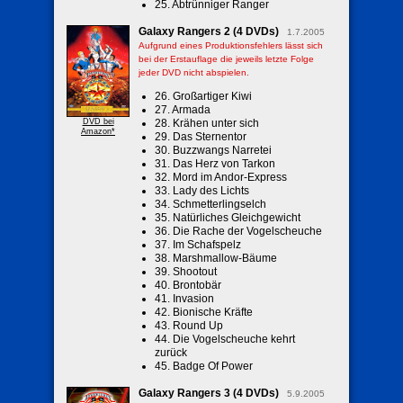
25. Abtrünniger Ranger
Galaxy Rangers 2 (4 DVDs)
1.7.2005
Aufgrund eines Produktionsfehlers lässt sich
bei der Erstauflage die jeweils letzte Folge
jeder DVD nicht abspielen.
26. Großartiger Kiwi
27. Armada
DVD bei
28. Krähen unter sich
Amazon*
29. Das Sternentor
30. Buzzwangs Narretei
31. Das Herz von Tarkon
32. Mord im Andor-Express
33. Lady des Lichts
34. Schmetterlingselch
35. Natürliches Gleichgewicht
36. Die Rache der Vogelscheuche
37. Im Schafspelz
38. Marshmallow-Bäume
39. Shootout
40. Brontobär
41. Invasion
42. Bionische Kräfte
43. Round Up
44. Die Vogelscheuche kehrt
zurück
45. Badge Of Power
Galaxy Rangers 3 (4 DVDs)
5.9.2005