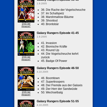
1.9.2005
36. Die Rache der Vogelscheuche
37. Im Schafspelz
38. Marshmallow-Bäume
39. Shootout
DVD bei
40. Brontobär
Amazon*
Galaxy Rangers Episode 41-45
1.9.2005
41. Invasion
42. Bionische Kräfte
43. Round Up
44. Die Vogelscheuche kehrt
DVD bei
zurück
Amazon*
45. Badge Of Power
Galaxy Rangers Episode 46-50
4.10.2005
46. Boomtown
47. Supertroopers
48. Der Fremde aus der Galaxis
49. Der Herr der Sandwüste
DVD bei
50. Wechselbalg
Amazon*
Galaxy Rangers Episode 51-55
4.10.2005