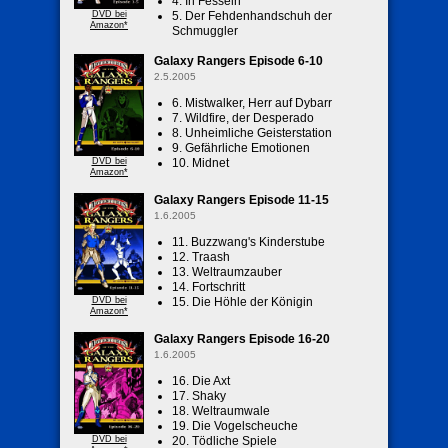
4. In Fesseln
DVD bei
5. Der Fehdenhandschuh der
Amazon*
Schmuggler
Galaxy Rangers Episode 6-10
2.5.2005
6. Mistwalker, Herr auf Dybarr
7. Wildfire, der Desperado
8. Unheimliche Geisterstation
9. Gefährliche Emotionen
DVD bei
10. Midnet
Amazon*
Galaxy Rangers Episode 11-15
1.6.2005
11. Buzzwang's Kinderstube
12. Traash
13. Weltraumzauber
14. Fortschritt
DVD bei
15. Die Höhle der Königin
Amazon*
Galaxy Rangers Episode 16-20
1.6.2005
16. Die Axt
17. Shaky
18. Weltraumwale
19. Die Vogelscheuche
DVD bei
20. Tödliche Spiele