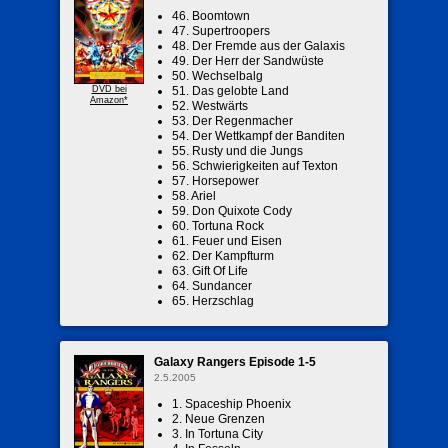
46. Boomtown
47. Supertroopers
48. Der Fremde aus der Galaxis
49. Der Herr der Sandwüste
50. Wechselbalg
DVD bei
51. Das gelobte Land
Amazon*
52. Westwärts
53. Der Regenmacher
54. Der Wettkampf der Banditen
55. Rusty und die Jungs
56. Schwierigkeiten auf Texton
57. Horsepower
58. Ariel
59. Don Quixote Cody
60. Tortuna Rock
61. Feuer und Eisen
62. Der Kampfturm
63. Gift Of Life
64. Sundancer
65. Herzschlag
Galaxy Rangers Episode 1-5
2.5.2005
1. Spaceship Phoenix
2. Neue Grenzen
3. In Tortuna City