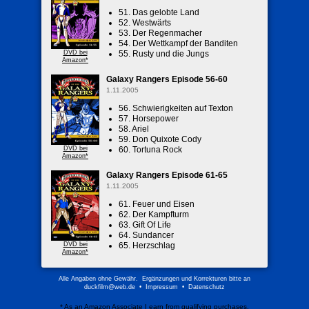
51. Das gelobte Land
52. Westwärts
53. Der Regenmacher
54. Der Wettkampf der Banditen
DVD bei
55. Rusty und die Jungs
Amazon*
Galaxy Rangers Episode 56-60
1.11.2005
56. Schwierigkeiten auf Texton
57. Horsepower
58. Ariel
59. Don Quixote Cody
DVD bei
60. Tortuna Rock
Amazon*
Galaxy Rangers Episode 61-65
1.11.2005
61. Feuer und Eisen
62. Der Kampfturm
63. Gift Of Life
64. Sundancer
DVD bei
65. Herzschlag
Amazon*
Alle Angaben ohne Gewähr. Ergänzungen und Korrekturen bitte an
duckfilm@web.de
•
Impressum
•
Datenschutz
* As an Amazon Associate I earn from qualifying purchases.